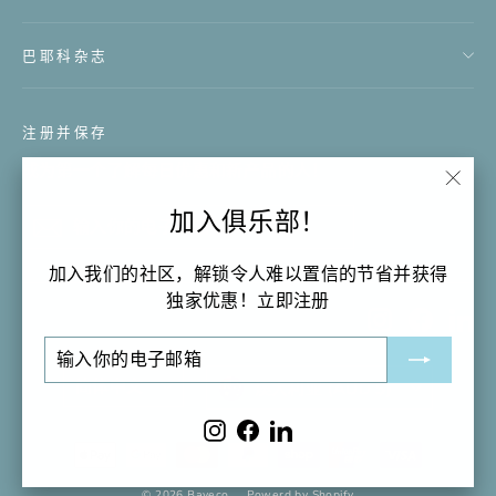
巴耶科杂志
注册并保存
成为第一个了解每日优惠和新产品的人！
"关
加入俱乐部！
输
订
订
闭
入
阅
阅
（退
你
加入我们的社区，解锁令人难以置信的节省并获得
出）"
的
独家优惠！立即注册
Instagram
Facebo
Li
电
输
订
子
入
阅
邮
语
货
简体中文
澳大利亚 (AUD $)
你
箱
言
币
的
Instagram
Facebook
LinkedIn
电
子
© 2026 Bayeco
Powerd by Shopify