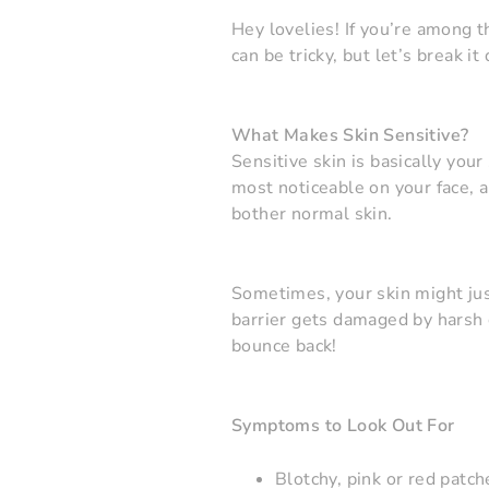
Hey lovelies! If you’re among t
can be tricky, but let’s break it
What Makes Skin Sensitive?
Sensitive skin is basically your
most noticeable on your face, an
bother normal skin.
Sometimes, your skin might just
barrier gets damaged by harsh c
bounce back!
Symptoms to Look Out For
Blotchy, pink or red patch