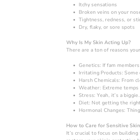
Itchy sensations
Broken veins on your nos
Tightness, redness, or sti
Dry, flaky, or sore spots
Why Is My Skin Acting Up?
There are a ton of reasons your
Genetics: If fam members 
Irritating Products: Some
Harsh Chemicals: From cle
Weather: Extreme temps an
Stress: Yeah, it’s a biggie.
Diet: Not getting the right
Hormonal Changes: Things
How to Care for Sensitive Skin
It’s crucial to focus on buildin