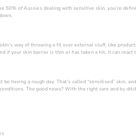
he 50% of Aussies dealing with sensitive skin, you’re defini
 down.
 skin’s way of throwing a fit over external stuff, like produc
d if your skin barrier is thin or has taken a hit, it can react
 be having a rough day. That’s called “sensitised” skin, a
onditions. The good news? With the right care and by ditchi
es