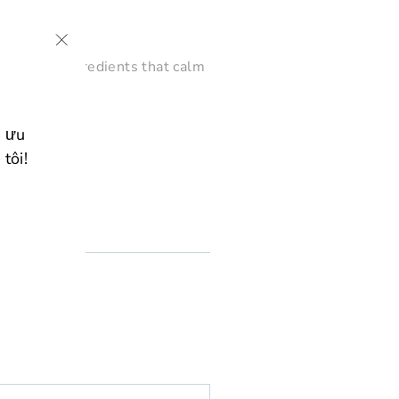
"Đóng
t natural ingredients that calm
(esc)"
c ưu
tôi!