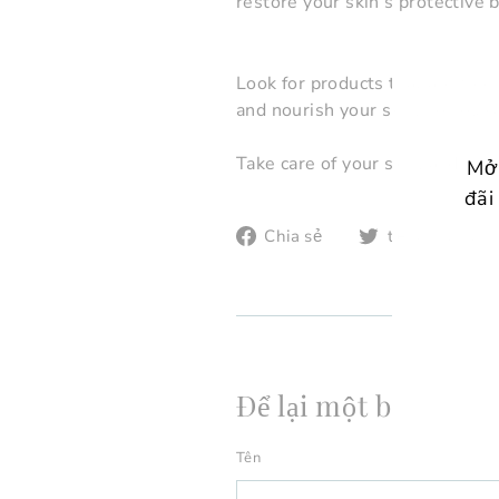
restore your skin’s protective 
Look for products that are fre
and nourish your skin, so you c
Take care of your skin, and it wi
Mở 
đãi
Chia
Chia sẻ
tiếng riu ríu
sẻ
t
trên
T
NHẬ
ĐẶT
facebook
EMA
MUA
CỦA
BẠN
Để lại một bình luận
Tên