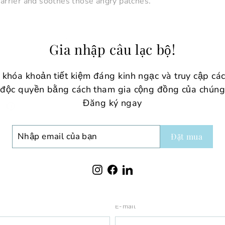
barrier and soothes those angry patches.
e from harsh chemicals—like Bayeco’s lineup! We’re all abou
Gia nhập câu lạc bộ!
an feel confident in your glow. ✨
ll take care of you! 🤍
khóa khoản tiết kiệm đáng kinh ngạc và truy cập cá
 độc quyền bằng cách tham gia cộng đồng của chúng 
Đăng ký ngay
Tweet
Ghim
Ghim nó
rên
trên
witter
Pinterest
P
Đặt mua
IL
Instagram
Facebook
LinkedIn
E-mail