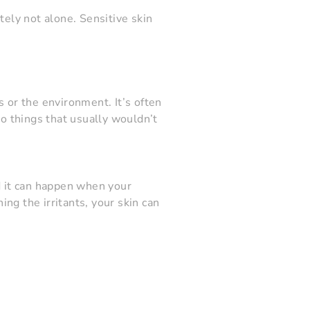
tely not alone. Sensitive skin
ts or the environment. It’s often
 to things that usually wouldn’t
nd it can happen when your
ng the irritants, your skin can