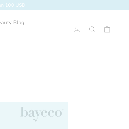
rên 100 USD
auty Blog
Xe đẩy
Đăng nhập
Tìm kiếm