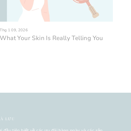
Thg 1 09, 2026
What Your Skin Is Really Telling You
VÀ LƯU
i đầu tiên biết về các ưu đãi hàng ngày và các sản